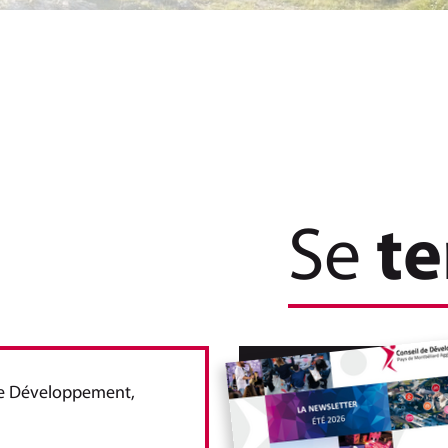
Se
te
 de Développement,