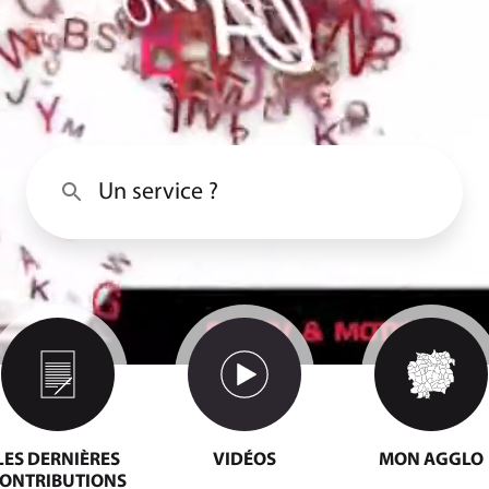
Rechercher
Rechercher
es
LES PAGES LES PLUS CONSULTÉES
LES DERNIÈRES
VIDÉOS
MON AGGLO
ONTRIBUTIONS