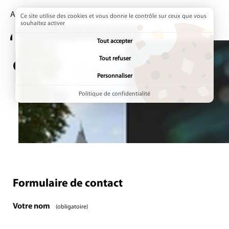
Accueil
Page active :
Contact
Ce site utilise des cookies et vous donne le contrôle sur ceux que vous
souhaitez activer
ADDTOANY (SHARE) EST DÉSACTIVÉ.
Tout accepter
Tout refuser
Contact
Personnaliser
Politique de confidentialité
Formulaire de contact
Étape
1
/1
Votre nom
(obligatoire)