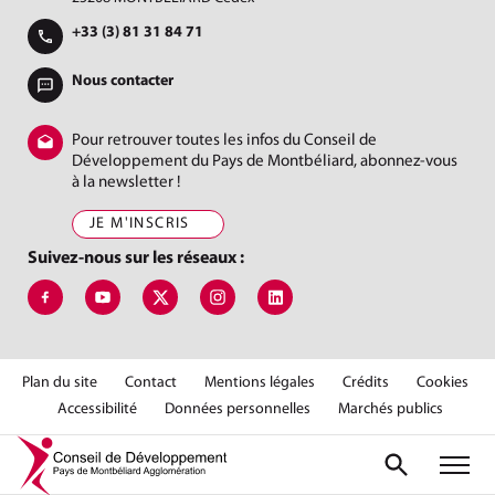
+33 (3) 81 31 84 71
Nous contacter
Pour retrouver toutes les infos du Conseil de
Développement du Pays de Montbéliard, abonnez-vous
à la newsletter !
JE M'INSCRIS
Suivez-nous sur les réseaux :
Suivez-nous sur Facebook, Codev Pma Jer
Suivez-nous sur Youtube, Conseil de Développement 
Suivez-nous sur X, Codev Montbéliard
Suivez-nous sur Instagram, codev_pma
Suivez-nous sur LinkedIn, Cod
Plan du site
Contact
Mentions légales
Crédits
Cookies
Accessibilité
Données personnelles
Marchés publics