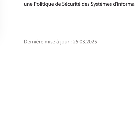
une Politique de Sécurité des Systèmes d’informa
Dernière mise à jour :
25.03.2025
Cette page a-t-elle répondu à vos attentes ?
Pour retrouver toutes les infos du Conseil de
Développement du Pays de Montbéliard, a
à la newsletter !
JE M'INSCRIS