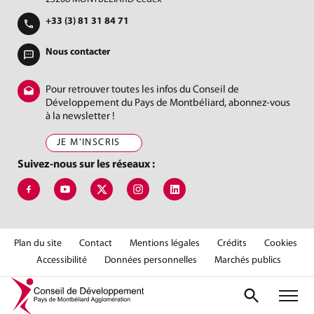
+33 (3) 81 31 84 71
Nous contacter
Pour retrouver toutes les infos du Conseil de
Développement du Pays de Montbéliard, abonnez-vous
à la newsletter !
JE M'INSCRIS
Suivez-nous sur les réseaux :
Suivez-nous sur Facebook, Codev Pma Jer
Suivez-nous sur Youtube, Conseil de Développement 
Suivez-nous sur X, Codev Montbéliard
Suivez-nous sur Instagram, codev_pma
Suivez-nous sur LinkedIn, Cod
Plan du site
Contact
Mentions légales
Crédits
Cookies
Accessibilité
Données personnelles
Marchés publics