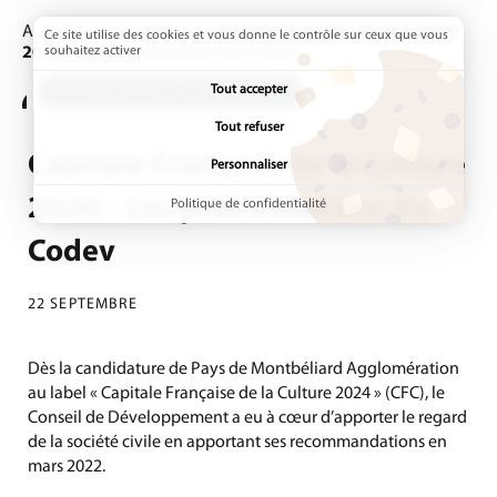
Accueil
Actualités
Page active :
Capitale Française de la Culture
Ce site utilise des cookies et vous donne le contrôle sur ceux que vous
2024 – Les préconisations du Codev
souhaitez activer
Tout accepter
ADDTOANY (SHARE) EST DÉSACTIVÉ.
Tout refuser
Capitale Française de la Culture
Personnaliser
2024 – Les préconisations du
Politique de confidentialité
Codev
22 SEPTEMBRE
Dès la candidature de Pays de Montbéliard Agglomération
au label « Capitale Française de la Culture 2024 » (CFC), le
Conseil de Développement a eu à cœur d’apporter le regard
de la société civile en apportant ses recommandations en
mars 2022.