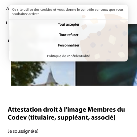
Accueil
Page active :
Attestation droit à l’image
Ce site utilise des cookies et vous donne le contrôle sur ceux que vous
souhaitez activer
ADDTOANY (SHARE) EST DÉSACTIVÉ.
Tout accepter
Tout refuser
Attestation droit à l’image
Personnaliser
Politique de confidentialité
Attestation droit à l’image Membres du
Étape
1
/1
Codev (titulaire, suppléant, associé)
Je soussigné(e)