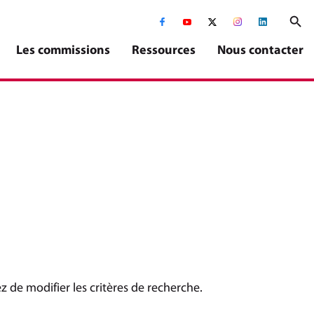
Suivez-nous sur Facebook, C
Suivez-nous sur Youtub
Suivez-nous sur X, 
Suivez-nous s
Suivez-no
Les commissions
Ressources
Nous contacter
 de modifier les critères de recherche.