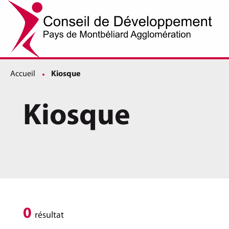
Accueil
Page active :
Kiosque
Kiosque
0
résultat