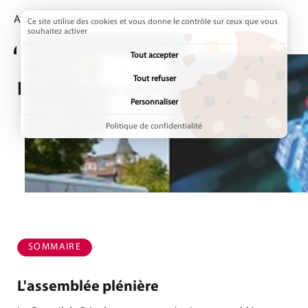
Accueil
Qui sommes-nous
Page active :
L'assemblée plénière
Ce site utilise des cookies et vous donne le contrôle sur ceux que vous
souhaitez activer
ADDTOANY (SHARE) EST DÉSACTIVÉ.
Tout accepter
Tout refuser
L'assemblée plénière
Personnaliser
Politique de confidentialité
SOMMAIRE
L'assemblée plénière