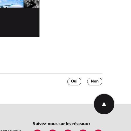
Oui
Non
Retourner en hau
Suivez-nous sur les réseaux :