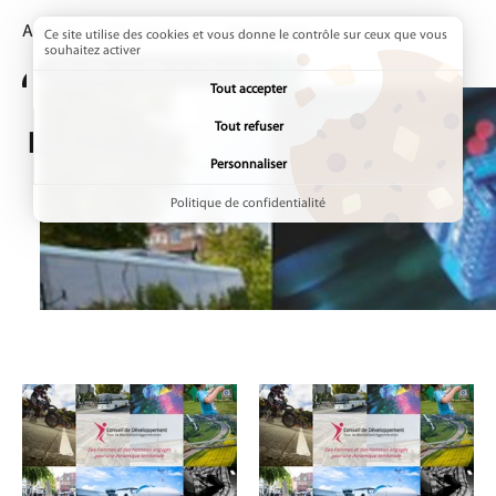
Accueil
Ressources
Page active :
Les Agoras
Ce site utilise des cookies et vous donne le contrôle sur ceux que vous
souhaitez activer
ADDTOANY (SHARE) EST DÉSACTIVÉ.
Tout accepter
Tout refuser
Les Agoras
Personnaliser
Politique de confidentialité