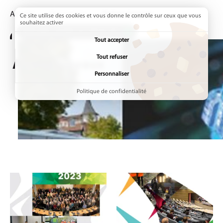
Accueil
Ressources
Page active :
Autres travaux
Ce site utilise des cookies et vous donne le contrôle sur ceux que vous
souhaitez activer
ADDTOANY (SHARE) EST DÉSACTIVÉ.
Tout accepter
Tout refuser
Autres travaux
Personnaliser
Politique de confidentialité